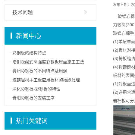
发布日期：
20
技术问题
玻镁岩棉手
力较高(20
玻镁岩棉手
新闻中心
(1)单层
(2)板材对
彩钢板的结构特点
(3)将板
暗扣隐藏式高强度彩钢板屋面施工工法
(4)将嵌
贵州彩钢板的不同特点及用途
板材的表面
玻镁岩棉手工板应用板材的接缝处理
(1)对板
净化彩钢板-彩钢板的特性
(2)选用
贵阳彩钢板的安装工序
岩棉板可分
热门关键词