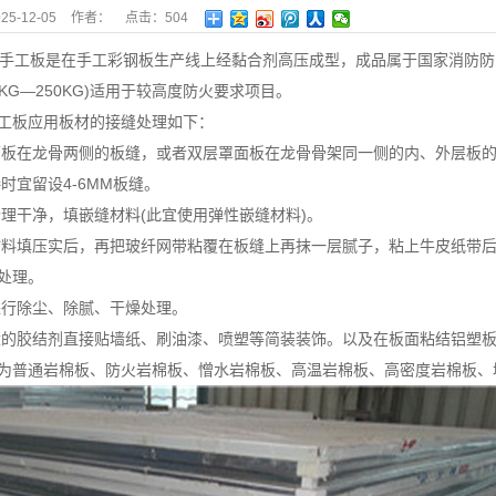
25-12-05
作者：
点击：
504
工板是在手工彩钢板生产线上经黏合剂高压成型，成品属于国家消防防
0KG—250KG)适用于较高度防火要求项目。
工板应用板材的接缝处理如下：
罩面板在龙骨两侧的板缝，或者双层罩面板在龙骨骨架同一侧的内、外层板
接时宜留设4-6MM板缝。
缝清理干净，填嵌缝材料(此宜使用弹性嵌缝材料)。
缝材料填压实后，再把玻纤网带粘覆在板缝上再抹一层腻子，粘上牛皮纸带
处理。
面进行除尘、除腻、干燥处理。
合适的胶结剂直接贴墙纸、刷油漆、喷塑等简装装饰。以及在板面粘结铝塑
为普通岩棉板、防火岩棉板、憎水岩棉板、高温岩棉板、高密度岩棉板、