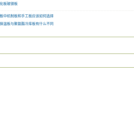
化板玻镁板
板中机制板和手工板应该如何选择
保温板与聚氨酯冷库板有什么不同
：
：
：