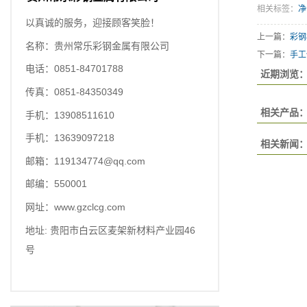
相关标签：
净
以真诚的服务，迎接顾客笑脸！
上一篇：
彩钢
名称：贵州常乐彩钢金属有限公司
下一篇：
手工
电话：0851-84701788
近期浏览
传真：0851-84350349
相关产品
手机：13908511610
手机：13639097218
相关新闻
邮箱：119134774@qq.com
邮编：550001
网址：www.gzclcg.com
地址: 贵阳市白云区麦架新材料产业园46
号