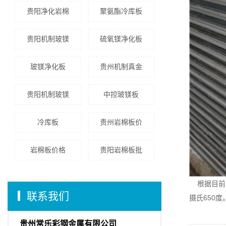
贵阳净化岩棉
聚氨酯冷库板
贵阳机制玻镁
硫氧镁净化板
玻镁净化板
贵州机制真金
贵阳机制玻镁
中控玻镁板
冷库板
贵州岩棉板价
岩棉板价格
贵阳岩棉板批
根据目前国
联系我们
摄氏650
贵州常乐彩钢金属有限公司